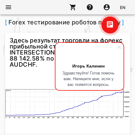
menu
shopping_cart
help
account_circle
EN
[
Forex тестирование роботов по тэгу
]
Здесь результат торговли на форекс
прибыльной стратегии
INTERSECTION EA с прибылью более
88 142.58% по валютной паре
AUDCHF.
Игорь Калинин
Здравствуйте! Готов помочь
вам. Напишите мне, если у
вас появятся вопросы.