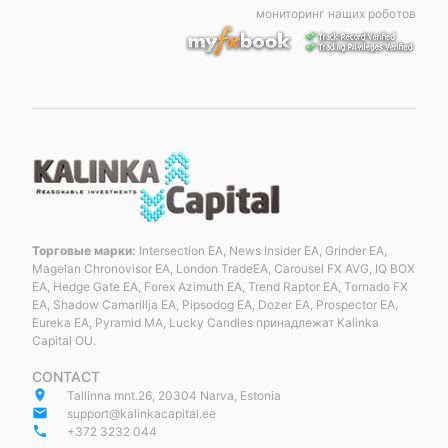
мониторинг наших роботов
Торговые марки:
Intersection EA, News Insider EA, Grinder EA,
Magelan Chronovisor EA, London TradeEA, Carousel FX AVG, IQ BOX
EA, Hedge Gate EA, Forex Azimuth EA, Trend Raptor EA, Tornado FX
EA, Shadow Camarillja EA, Pipsodog EA, Dozer EA, Prospector EA,
Eureka EA, Pyramid MA, Lucky Candles принадлежат Kalinka
Capital OU.
CONTACT
place
Tallinna mnt.26, 20304 Narva, Estonia
email
support@kalinkacapital.ee
phone
+372 3232 044