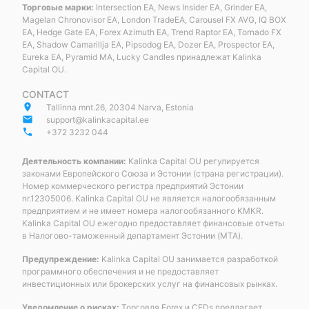
Торговые марки:
Intersection EA, News Insider EA, Grinder EA,
Magelan Chronovisor EA, London TradeEA, Carousel FX AVG, IQ BOX
EA, Hedge Gate EA, Forex Azimuth EA, Trend Raptor EA, Tornado FX
EA, Shadow Camarillja EA, Pipsodog EA, Dozer EA, Prospector EA,
Eureka EA, Pyramid MA, Lucky Candles принадлежат Kalinka
Capital OU.
CONTACT
place
Tallinna mnt.26, 20304 Narva, Estonia
email
support@kalinkacapital.ee
phone
+372 3232 044
Деятельность компании:
Kalinka Capital OU регулируется
законами Европейского Союза и Эстонии (страна регистрации).
Номер коммерческого регистра предприятий Эстонии
nr.12305006. Kalinka Capital OU не является налогообязанным
предприятием и не имеет номера налогообязанного KMKR.
Kalinka Capital OU ежегодно предоставляет финансовые отчеты
в Налогово-таможенный департамент Эстонии (MTA).
Предупреждение:
Kalinka Capital OU занимается разработкой
программного обеспечения и не предоставляет
инвестиционных или брокерских услуг на финансовых рынках.
Уведомление о рисках:
Торговля Forex и CFDs предлагает