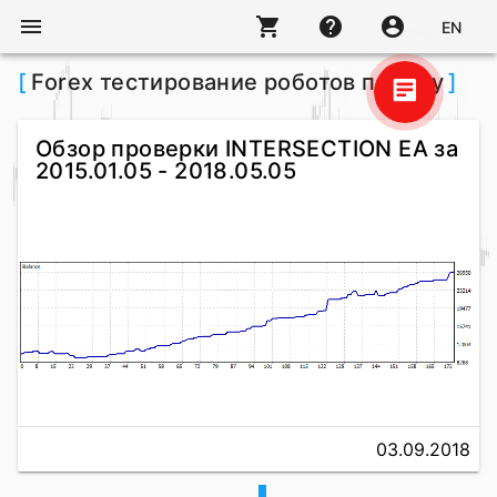
menu
shopping_cart
help
account_circle
EN
[
Forex тестирование роботов по тэгу
]
Обзор проверки INTERSECTION EA за
2015.01.05 - 2018.05.05
Игорь Калинин
Здравствуйте! Готов помочь
вам. Напишите мне, если у
вас появятся вопросы.
03.09.2018