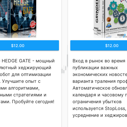
$12.00
$12.00
е HEDGE GATE - мощный
Вход в рынок во время
алютный хеджирующий
публикации важных
обот для оптимизации
экономических новосте
. Улучшите опыт с
варианта траления про
ми алгоритмами,
Автоматическое обнов
ными стратегиями и
календаря и часовому п
тами. Пробуйте сегодня!
ограничения убытков
используется StopLoss,
усреднение и хеджиров