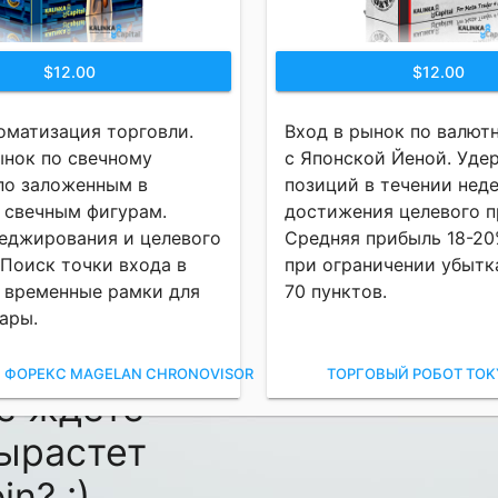
$12.00
$12.00
оматизация торговли.
Вход в рынок по валют
ынок по свечному
с Японской Йеной. Уде
 по заложенным в
позиций в течении нед
 свечным фигурам.
достижения целевого п
еджирования и целевого
Средняя прибыль 18-20
 Поиск точки входа в
при ограничении убытк
 временные рамки для
70 пунктов.
ары.
 ФОРЕКС MAGELAN CHRONOVISOR
ТОРГОВЫЙ РОБОТ TOK
ё ждете
вырастет
in? :)