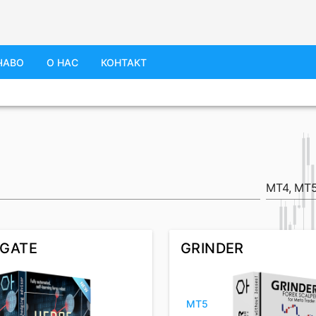
ЧАВО
О НАС
КОНТАКТ
MT4,
MT
 GATE
GRINDER
MT5