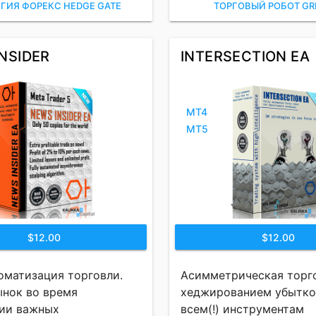
ЕГИЯ ФОРЕКС HEDGE GATE
ТОРГОВЫЙ РОБОТ GR
NSIDER
INTERSECTION EA
MT4
MT5
$12.00
$12.00
оматизация торговли.
Асимметрическая торг
ынок во время
хеджированием убытко
ии важных
всем(!) инструментам