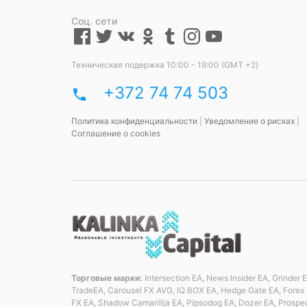
Соц. сети
Техническая подержка 10:00 - 19:00 (GMT +2)
+372 74 74 503
phone
Политика конфиденциальности
|
Уведомление о рисках
|
Соглашение о cookies
Торговые марки:
Intersection EA, News Insider EA, Grinder
TradeEA, Carousel FX AVG, IQ BOX EA, Hedge Gate EA, Forex 
FX EA, Shadow Camarillja EA, Pipsodog EA, Dozer EA, Prospe