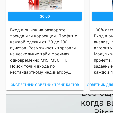
$6.00
Вход в рынок на развороте
100% авт
тренда или коррекции. Профит с
Вход в р
каждой сделки от 20 до 100
анализу,
пунктов. Возможность торговли
алгоритм
на нескольких тайм фреймах
Модуль х
одновременно M15, M30, H1.
профита.
Поиск точки входа по
заданные
нестандартному индикатору...
каждой п
ЭКСПЕРТНЫЙ СОВЕТНИК TREND RAPTOR
СОВЕТНИК ДЛЯ
Всё ещ
когда 
Bitco