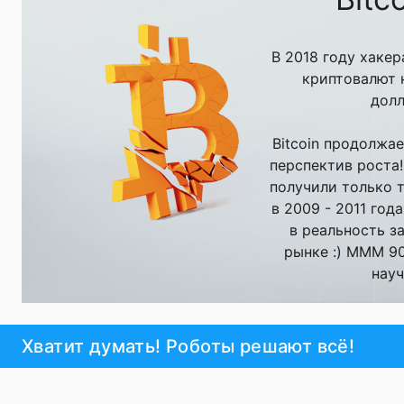
В 2018 году хаке
криптовалют н
долл
Bitcoin продолжае
перспектив роста
получили только те
в 2009 - 2011 год
в реальность з
рынке :) MMM 90
науч
ПОЛУЧИТЬ ПРИ
Хватит думать! Роботы решают всё!