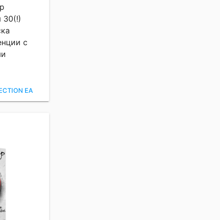
р
30(!)
ска
енции с
ми
ECTION EA