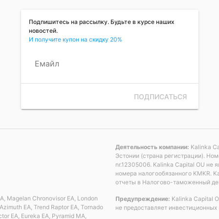
Подпишитесь на рассылку. Будьте в курсе наших
новостей.
И получите купон на скидку 20%
Емайл
ПОДПИСАТЬСЯ
Деятельность компании:
Kalinka C
Эстонии (страна регистрации). Но
nr.12305006. Kalinka Capital OU н
номера налогообязанного KMKR. Ka
отчеты в Налогово-таможенный де
 EA, Magelan Chronovisor EA, London
Предупреждение:
Kalinka Capital
Azimuth EA, Trend Raptor EA, Tornado
не предоставляет инвестиционных 
ctor EA, Eureka EA, Pyramid MA,