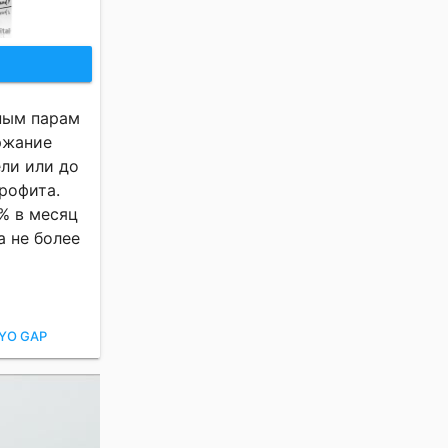
ным парам
ржание
ели или до
рофита.
% в месяц
а не более
YO GAP