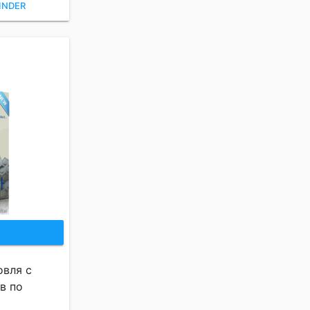
INDER
овля с
в по