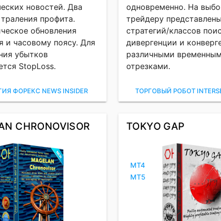
еских новостей. Два
одновременно. На выбо
 траления профита.
трейдеру представлены 
ческое обновления
стратегий/классов пои
я и часовому поясу. Для
дивергенции и конверг
ния убытков
различными временны
ется StopLoss.
отрезками.
ГИЯ ФОРЕКС NEWS INSIDER
ТОРГОВЫЙ РОБОТ INTERS
AN CHRONOVISOR
TOKYO GAP
MT4
MT5