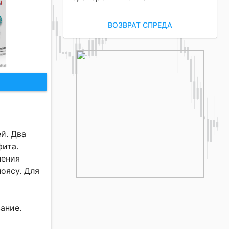
ВОЗВРАТ СПРЕДА
й. Два
фита.
ления
оясу. Для
ание.