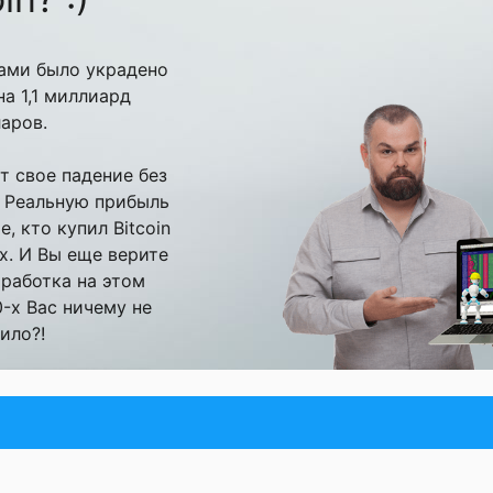
рами было украдено
а 1,1 миллиард
аров.
т свое падение без
! Реальную прибыль
, кто купил Bitcoin
ах. И Вы еще верите
аработка на этом
-х Вас ничему не
ило?!
БЫЛЬ НА ФОРЕКС