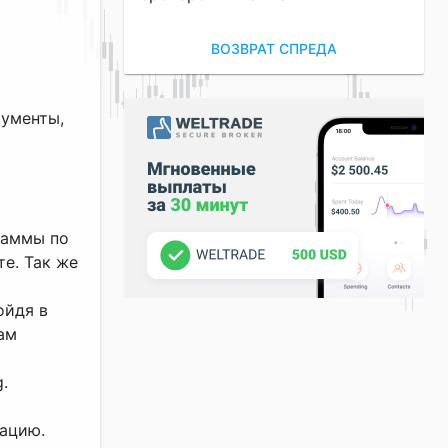
ВОЗВРАТ СПРЕДА
рументы,
раммы по
те. Так же
ойдя в
ам
.
мацию.