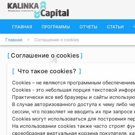
ГЛАВНАЯ
ПРОГРАММЫ
ОТЧЕТЫ
СТАТЬИ
Главная
Соглашение о cookies
chevron_right
[
Соглашение о cookies
]
[
Что такое cookies?
]
Cookies – не являются программным обеспечением
Сookies - это небольшая порция текстовой инфор
Практически все веб браузеры и сайты использую
В случае авторизованного доступа к чему либо че
сессии, что позволяет не вводить их при запросе
Сookies могут использоваться для построения пе
На использовании cookies также часто строят фу
своеобразная виртуальная корзина покупателя, к