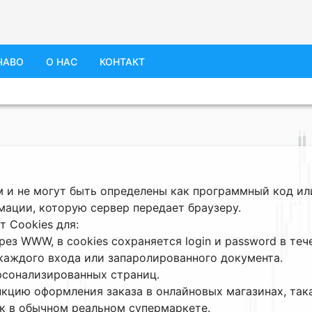
ЧАВО
О НАС
КОНТАКТ
 и не могут быть определены как программный код ил
мации, которую сервер передает браузеру.
т Сookies для:
рез WWW, в cookies сохраняется login и password в теч
 каждого входа или запаролированного документа.
рсонализированных страниц.
нкцию оформления заказа в онлайновых магазинах, так
ак в обычном реальном супермаркете.