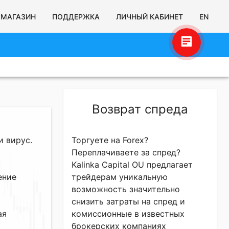
МАГАЗИН
ПОДДЕРЖКА
ЛИЧНЫЙ КАБИНЕТ
EN
Игорь Калинин
Здравствуйте! Готов помочь вам.
Напишите мне, если у вас появятся
вопросы.
Возврат спреда
и вирус.
Торгуете на Forex?
Переплачиваете за спред?
Kalinka Capital OU предлагает
ение
трейдерам уникальную
возможность значительно
снизить затраты на спред и
ая
комиссионные в известных
брокерских компаниях