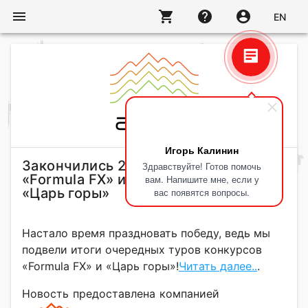
menu
shopping_cart
help
account_circle
EN
Игорь Калинин
Закончились 228 тур конкурса
Здравствуйте! Готов помочь
«Formula FX» и 63 тур конкурса
вам. Напишите мне, если у
«Царь горы»
вас появятся вопросы.
Настало время праздновать победу, ведь мы
подвели итоги очередных туров конкурсов
«Formula FX» и «Царь горы»!
Читать далее..
.
Новость предоставлена компанией