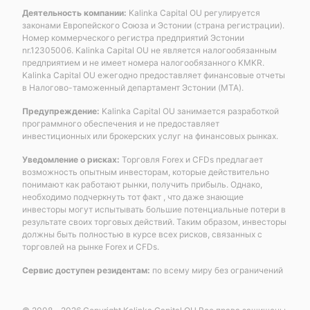
Деятельность компании:
Kalinka Capital OU регулируется
законами Европейского Союза и Эстонии (страна регистрации).
Номер коммерческого регистра предприятий Эстонии
nr.12305006. Kalinka Capital OU не является налогообязанным
предприятием и не имеет номера налогообязанного KMKR.
Kalinka Capital OU ежегодно предоставляет финансовые отчеты
в Налогово-таможенный департамент Эстонии (MTA).
Предупреждение:
Kalinka Capital OU занимается разработкой
программного обеспечения и не предоставляет
инвестиционных или брокерских услуг на финансовых рынках.
Уведомление о рисках:
Торговля Forex и CFDs предлагает
возможность опытным инвесторам, которые действительно
понимают как работают рынки, получить прибыль. Однако,
необходимо подчеркнуть тот факт , что даже знающие
инвесторы могут испытывать большие потенциальные потери в
результате своих торговых действий. Таким образом, инвесторы
должны быть полностью в курсе всех рисков, связанных с
торговлей на рынке Forex и CFDs.
Сервис доступен резидентам:
по всему миру без ограничений