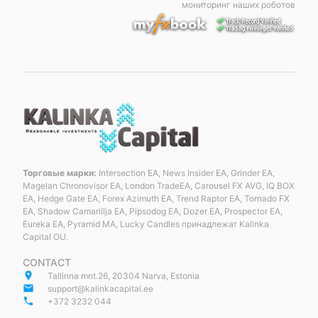
мониторинг наших роботов
Торговые марки:
Intersection EA, News Insider EA, Grinder EA,
Magelan Chronovisor EA, London TradeEA, Carousel FX AVG, IQ BOX
EA, Hedge Gate EA, Forex Azimuth EA, Trend Raptor EA, Tornado FX
EA, Shadow Camarillja EA, Pipsodog EA, Dozer EA, Prospector EA,
Eureka EA, Pyramid MA, Lucky Candles принадлежат Kalinka
Capital OU.
CONTACT
place
Tallinna mnt.26, 20304 Narva, Estonia
email
support@kalinkacapital.ee
phone
+372 3232 044