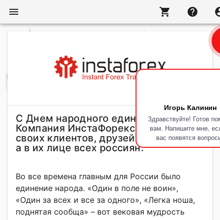
menu
shopping_cart
help
account
Игорь Калинин
С Днем народного единства!
Здравствуйте! Готов по
Компания ИнстаФорекс поздравляет
вам. Напишите мне, ес
своих клиентов, друзей и партнеров,
вас появятся вопрос
а в их лице всех россиян.
Во все времена главным для России было
единение народа. «Один в поле не воин»,
«Один за всех и все за одного», «Легка ноша,
поднятая сообща» – вот вековая мудрость