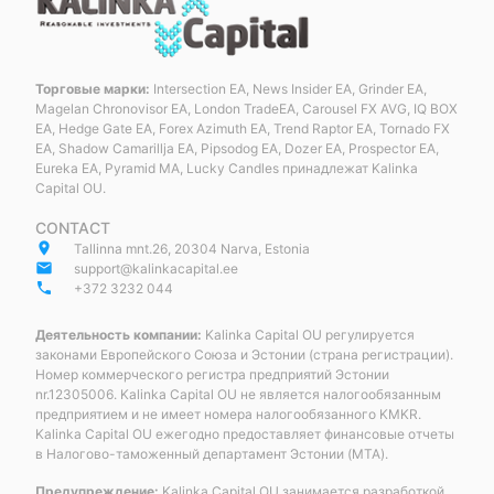
Торговые марки:
Intersection EA, News Insider EA, Grinder EA,
Magelan Chronovisor EA, London TradeEA, Carousel FX AVG, IQ BOX
EA, Hedge Gate EA, Forex Azimuth EA, Trend Raptor EA, Tornado FX
EA, Shadow Camarillja EA, Pipsodog EA, Dozer EA, Prospector EA,
Eureka EA, Pyramid MA, Lucky Candles принадлежат Kalinka
Capital OU.
CONTACT
place
Tallinna mnt.26, 20304 Narva, Estonia
email
support@kalinkacapital.ee
phone
+372 3232 044
Деятельность компании:
Kalinka Capital OU регулируется
законами Европейского Союза и Эстонии (страна регистрации).
Номер коммерческого регистра предприятий Эстонии
nr.12305006. Kalinka Capital OU не является налогообязанным
предприятием и не имеет номера налогообязанного KMKR.
Kalinka Capital OU ежегодно предоставляет финансовые отчеты
в Налогово-таможенный департамент Эстонии (MTA).
Предупреждение:
Kalinka Capital OU занимается разработкой