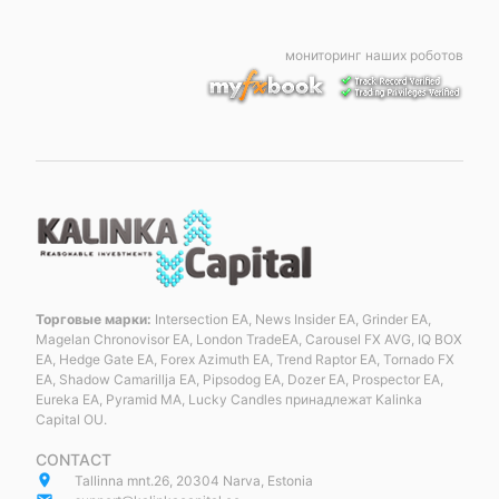
мониторинг наших роботов
Торговые марки:
Intersection EA, News Insider EA, Grinder EA,
Magelan Chronovisor EA, London TradeEA, Carousel FX AVG, IQ BOX
EA, Hedge Gate EA, Forex Azimuth EA, Trend Raptor EA, Tornado FX
EA, Shadow Camarillja EA, Pipsodog EA, Dozer EA, Prospector EA,
Eureka EA, Pyramid MA, Lucky Candles принадлежат Kalinka
Capital OU.
CONTACT
place
Tallinna mnt.26, 20304 Narva, Estonia