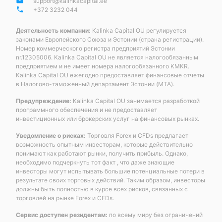
email
support@kalinkacapital.ee
phone
+372 3232 044
Деятельность компании:
Kalinka Capital OU регулируется
законами Европейского Союза и Эстонии (страна регистрации).
Номер коммерческого регистра предприятий Эстонии
nr.12305006. Kalinka Capital OU не является налогообязанным
предприятием и не имеет номера налогообязанного KMKR.
Kalinka Capital OU ежегодно предоставляет финансовые отчеты
в Налогово-таможенный департамент Эстонии (MTA).
Предупреждение:
Kalinka Capital OU занимается разработкой
программного обеспечения и не предоставляет
инвестиционных или брокерских услуг на финансовых рынках.
Уведомление о рисках:
Торговля Forex и CFDs предлагает
возможность опытным инвесторам, которые действительно
понимают как работают рынки, получить прибыль. Однако,
необходимо подчеркнуть тот факт , что даже знающие
инвесторы могут испытывать большие потенциальные потери в
результате своих торговых действий. Таким образом, инвесторы
должны быть полностью в курсе всех рисков, связанных с
торговлей на рынке Forex и CFDs.
Сервис доступен резидентам:
по всему миру без ограничений