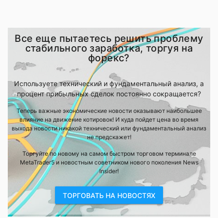
Все еще пытаетесь решить проблему
стабильного заработка, торгуя на
форекс?
Используете технический и фундаментальный анализ, а
процент прибыльных сделок постоянно сокращается?
Теперь важные экономические новости оказывают наибольшее
влияние на движение котировок! И куда пойдет цена во время
выхода новости никакой технический или фундаментальный анализ
не предскажет!
Торгуйте по новому на самом быстром торговом терминале
MetaTrader5 и новостным советником нового поколения News
Insider!
ТОРГОВАТЬ НА НОВОСТЯХ