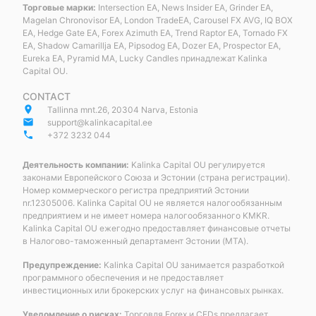
Торговые марки:
Intersection EA, News Insider EA, Grinder EA,
Magelan Chronovisor EA, London TradeEA, Carousel FX AVG, IQ BOX
EA, Hedge Gate EA, Forex Azimuth EA, Trend Raptor EA, Tornado FX
EA, Shadow Camarillja EA, Pipsodog EA, Dozer EA, Prospector EA,
Eureka EA, Pyramid MA, Lucky Candles принадлежат Kalinka
Capital OU.
CONTACT
place
Tallinna mnt.26, 20304 Narva, Estonia
email
support@kalinkacapital.ee
phone
+372 3232 044
Деятельность компании:
Kalinka Capital OU регулируется
законами Европейского Союза и Эстонии (страна регистрации).
Номер коммерческого регистра предприятий Эстонии
nr.12305006. Kalinka Capital OU не является налогообязанным
предприятием и не имеет номера налогообязанного KMKR.
Kalinka Capital OU ежегодно предоставляет финансовые отчеты
в Налогово-таможенный департамент Эстонии (MTA).
Предупреждение:
Kalinka Capital OU занимается разработкой
программного обеспечения и не предоставляет
инвестиционных или брокерских услуг на финансовых рынках.
Уведомление о рисках:
Торговля Forex и CFDs предлагает