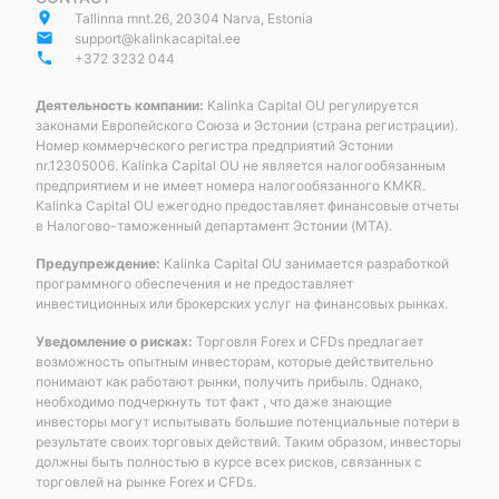
place
Tallinna mnt.26, 20304 Narva, Estonia
email
support@kalinkacapital.ee
phone
+372 3232 044
Деятельность компании:
Kalinka Capital OU регулируется
законами Европейского Союза и Эстонии (страна регистрации).
Номер коммерческого регистра предприятий Эстонии
nr.12305006. Kalinka Capital OU не является налогообязанным
предприятием и не имеет номера налогообязанного KMKR.
Kalinka Capital OU ежегодно предоставляет финансовые отчеты
в Налогово-таможенный департамент Эстонии (MTA).
Предупреждение:
Kalinka Capital OU занимается разработкой
программного обеспечения и не предоставляет
инвестиционных или брокерских услуг на финансовых рынках.
Уведомление о рисках:
Торговля Forex и CFDs предлагает
возможность опытным инвесторам, которые действительно
понимают как работают рынки, получить прибыль. Однако,
необходимо подчеркнуть тот факт , что даже знающие
инвесторы могут испытывать большие потенциальные потери в
результате своих торговых действий. Таким образом, инвесторы
должны быть полностью в курсе всех рисков, связанных с
торговлей на рынке Forex и CFDs.