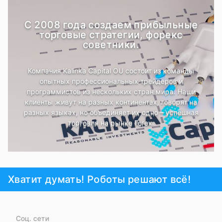
С 2008 года создаем прибыльные
торговые стратегии, форекс
советники.
Компания Kalinka Capital OU состоит из команды
опытных профессиональных трейдеров и
программистов из нескольких стран мира. Наши
клиенты живут на разных континентах, говорят на
разных языках, но объединяет их одно – успешная
торговля на рынке Forex.
Хватит думать! Роботы решают всё!
Соц. сети