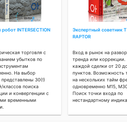
 робот INTERSECTION
Экспертный советник 
RAPTOR
ическая торговля с
Вход в рынок на разво
анием убытков по
тренда или коррекции.
инструментам
каждой сделки от 20 д
енно. На выбор
пунктов. Возможность 
 представлены 30(!)
на нескольких тайм фр
й/классов поиска
одновременно M15, M30,
ции и конвергенции с
Поиск точки входа по
ыми временными
нестандартному индикат
и.