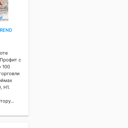
TREND
роте
 Профит с
о 100
торговли
еймах
 H1.
ору...