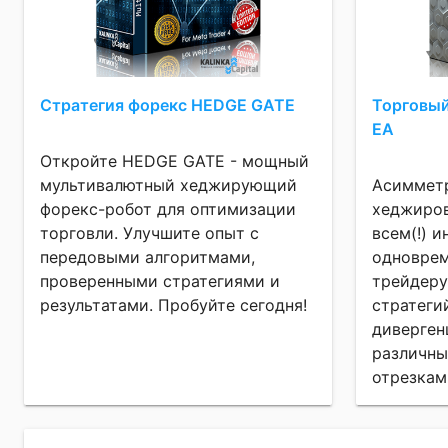
Стратегия форекс HEDGE GATE
Торговый
EA
Откройте HEDGE GATE - мощный
мультивалютный хеджирующий
Асимметр
форекс-робот для оптимизации
хеджиров
торговли. Улучшите опыт с
всем(!) 
передовыми алгоритмами,
одноврем
проверенными стратегиями и
трейдеру
результатами. Пробуйте сегодня!
стратеги
диверген
различн
отрезкам