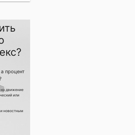
ить
о
екс?
 а процент
?
 на движение
ический или
 и новостным