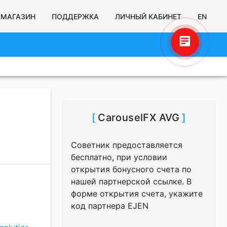
МАГАЗИН
ПОДДЕРЖКА
ЛИЧНЫЙ КАБИНЕТ
EN
Игорь Калинин
Здравствуйте! Готов помочь вам.
Напишите мне, если у вас появятся
вопросы.
[
CarouselFX AVG
]
Советник предоставляется
бесплатно, при условии
открытия бонусного счета по
нашей партнерской ссылке. В
форме открытия счета, укажите
код партнера EJEN