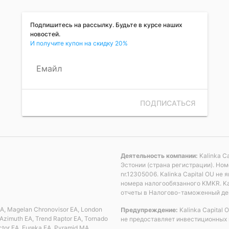
Подпишитесь на рассылку. Будьте в курсе наших
новостей.
И получите купон на скидку 20%
Емайл
ПОДПИСАТЬСЯ
Деятельность компании:
Kalinka C
Эстонии (страна регистрации). Но
nr.12305006. Kalinka Capital OU н
номера налогообязанного KMKR. Ka
отчеты в Налогово-таможенный де
 EA, Magelan Chronovisor EA, London
Предупреждение:
Kalinka Capital
Azimuth EA, Trend Raptor EA, Tornado
не предоставляет инвестиционных 
ctor EA, Eureka EA, Pyramid MA,