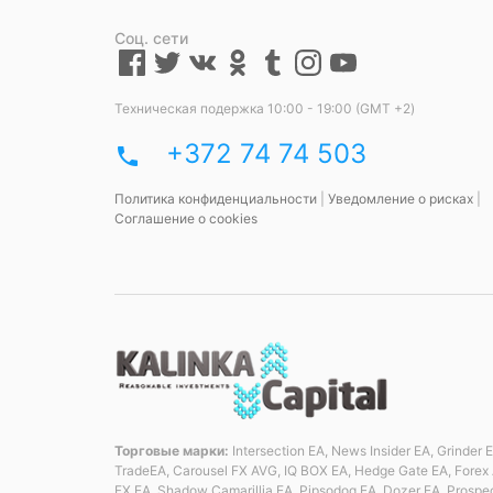
Соц. сети
Техническая подержка 10:00 - 19:00 (GMT +2)
+372 74 74 503
phone
Политика конфиденциальности
|
Уведомление о рисках
|
Соглашение о cookies
Торговые марки:
Intersection EA, News Insider EA, Grinder
TradeEA, Carousel FX AVG, IQ BOX EA, Hedge Gate EA, Forex 
FX EA, Shadow Camarillja EA, Pipsodog EA, Dozer EA, Prospe