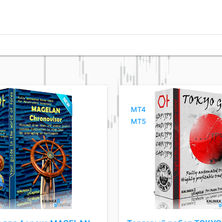
MT4
MT5