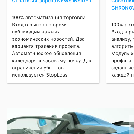
Стратегия форекс NEWS INSIDER
Советни
CHRONOV
100% автоматизация торговли.
Вход в рынок во время
100% авт
публикации важных
Вход в р
экономических новостей. Два
анализу,
варианта траления профита.
алгоритм
Автоматическое обновления
Модуль х
календаря и часовому поясу. Для
профита.
ограничения убытков
заданные
используется StopLoss.
каждой п