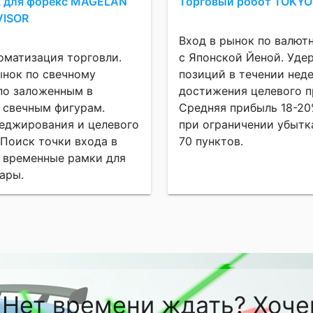
к для форекс MAGELAN
Торговый робот TOKYO
ISOR
Вход в рынок по валют
оматизация торговли.
с Японской Йеной. Уде
ынок по свечному
позиций в течении нед
 по заложенным в
достижения целевого п
 свечным фигурам.
Средняя прибыль 18-20
еджирования и целевого
при ограничении убытк
 Поиск точки входа в
70 пунктов.
 временные рамки для
ары.
Нет времени ждать? Хоче