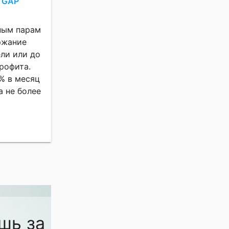
 GAP
ным парам
ржание
ели или до
рофита.
% в месяц
а не более
шь за