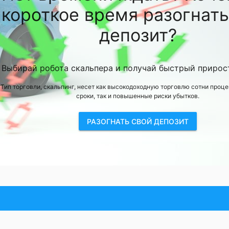
короткое время разогнать
депозит?
Выбирай робота скальпера и получай быстрый прирост
Тип торговли, скальпинг, несет как высокодоходную торговлю сотни проце
сроки, так и повышенные риски убытков.
РАЗОГНАТЬ СВОЙ ДЕПОЗИТ