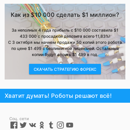
Как из $10 000 сделать $1 миллион?
За неполных 4 года прибыль с $10 000 составила $1
433 000 с просадкой депозита всего 11,83%!
С 3 октября мы начнем продажи 50 копий этого робота
по цене $1 499 с безлимитной лицензией. Остальные
копии будут стоить $1 499 в год.
CКАЧАТЬ СТРАТЕГИЮ ФОРЕКС
Хватит думать! Роботы решают всё!
Соц. сети