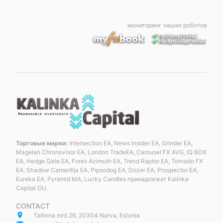
мониторинг наших роботов
Торговые марки:
Intersection EA, News Insider EA, Grinder EA,
Magelan Chronovisor EA, London TradeEA, Carousel FX AVG, IQ BOX
EA, Hedge Gate EA, Forex Azimuth EA, Trend Raptor EA, Tornado FX
EA, Shadow Camarillja EA, Pipsodog EA, Dozer EA, Prospector EA,
Eureka EA, Pyramid MA, Lucky Candles принадлежат Kalinka
Capital OU.
CONTACT
place
Tallinna mnt.26, 20304 Narva, Estonia