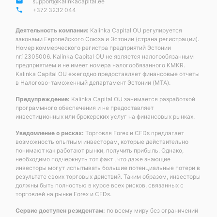
email
support@kalinkacapital.ee
phone
+372 3232 044
Деятельность компании:
Kalinka Capital OU регулируется
законами Европейского Союза и Эстонии (страна регистрации).
Номер коммерческого регистра предприятий Эстонии
nr.12305006. Kalinka Capital OU не является налогообязанным
предприятием и не имеет номера налогообязанного KMKR.
Kalinka Capital OU ежегодно предоставляет финансовые отчеты
в Налогово-таможенный департамент Эстонии (MTA).
Предупреждение:
Kalinka Capital OU занимается разработкой
программного обеспечения и не предоставляет
инвестиционных или брокерских услуг на финансовых рынках.
Уведомление о рисках:
Торговля Forex и CFDs предлагает
возможность опытным инвесторам, которые действительно
понимают как работают рынки, получить прибыль. Однако,
необходимо подчеркнуть тот факт , что даже знающие
инвесторы могут испытывать большие потенциальные потери в
результате своих торговых действий. Таким образом, инвесторы
должны быть полностью в курсе всех рисков, связанных с
торговлей на рынке Forex и CFDs.
Сервис доступен резидентам:
по всему миру без ограничений