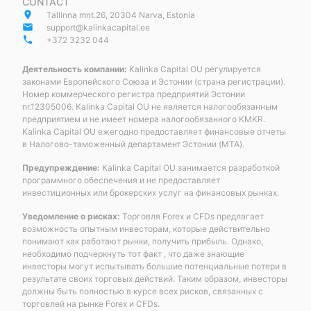
CONTACT
place
Tallinna mnt.26, 20304 Narva, Estonia
email
support@kalinkacapital.ee
phone
+372 3232 044
Деятельность компании:
Kalinka Capital OU регулируется
законами Европейского Союза и Эстонии (страна регистрации).
Номер коммерческого регистра предприятий Эстонии
nr.12305006. Kalinka Capital OU не является налогообязанным
предприятием и не имеет номера налогообязанного KMKR.
Kalinka Capital OU ежегодно предоставляет финансовые отчеты
в Налогово-таможенный департамент Эстонии (MTA).
Предупреждение:
Kalinka Capital OU занимается разработкой
программного обеспечения и не предоставляет
инвестиционных или брокерских услуг на финансовых рынках.
Уведомление о рисках:
Торговля Forex и CFDs предлагает
возможность опытным инвесторам, которые действительно
понимают как работают рынки, получить прибыль. Однако,
необходимо подчеркнуть тот факт , что даже знающие
инвесторы могут испытывать большие потенциальные потери в
результате своих торговых действий. Таким образом, инвесторы
должны быть полностью в курсе всех рисков, связанных с
торговлей на рынке Forex и CFDs.