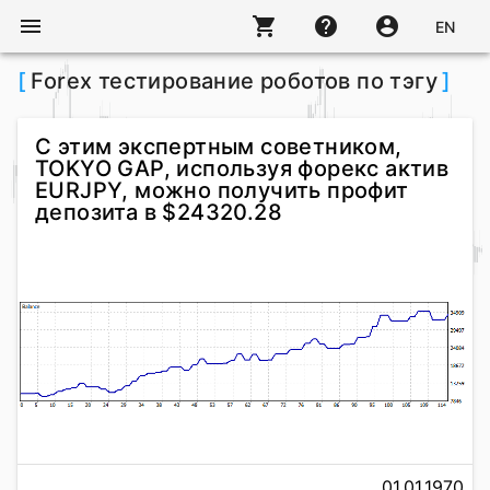
menu
shopping_cart
help
account_circle
EN
[
Forex тестирование роботов по тэгу
]
С этим экспертным советником,
TOKYO GAP, используя форекс актив
EURJPY, можно получить профит
депозита в $24320.28
01.01.1970